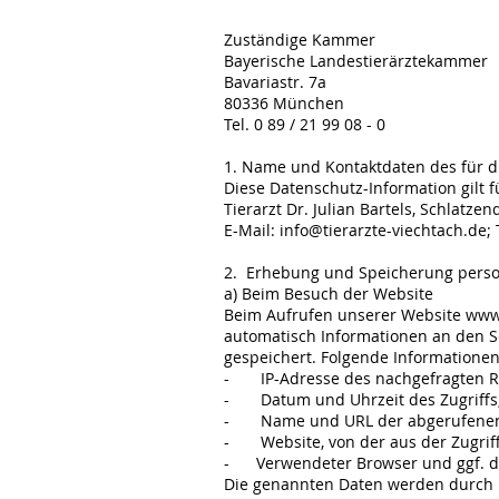
Zuständige Kammer
Bayerische Landestierärztekammer
Bavariastr. 7a
80336 München
Tel. 0 89 / 21 99 08 - 0
1. Name und Kontaktdaten des für di
Diese Datenschutz-Information gilt 
Tierarzt Dr. Julian Bartels, Schlatze
E-Mail:
info@tierarzte-viechtach.de
;
2. Erhebung und Speicherung pers
a) Beim Besuch der Website
Beim Aufrufen unserer Website
www.
automatisch Informationen an den S
gespeichert. Folgende Informatione
- IP-Adresse des nachgefragten R
- Datum und Uhrzeit des Zugriffs
- Name und URL der abgerufenen 
- Website, von der aus der Zugriff 
- Verwendeter Browser und ggf. das
Die genannten Daten werden durch u