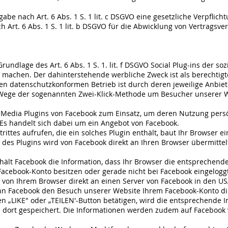
abe nach Art. 6 Abs. 1 S. 1 lit. c DSGVO eine gesetzliche Verpflich
Art. 6 Abs. 1 S. 1 lit. b DSGVO für die Abwicklung von Vertragsver
rundlage des Art. 6 Abs. 1 S. 1. lit. f DSGVO Social Plug-ins der s
 machen. Der dahinterstehende werbliche Zweck ist als berechtig
en datenschutzkonformen Betrieb ist durch deren jeweilige Anbiet
im Wege der sogenannten Zwei-Klick-Methode um Besucher unserer 
Media Plugins von Facebook zum Einsatz, um deren Nutzung persön
. Es handelt sich dabei um ein Angebot von Facebook.
ittes aufrufen, die ein solches Plugin enthält, baut Ihr Browser e
t des Plugins wird von Facebook direkt an Ihren Browser übermitte
hält Facebook die Information, dass Ihr Browser die entsprechende
Facebook-Konto besitzen oder gerade nicht bei Facebook eingeloggt
rd von Ihrem Browser direkt an einen Server von Facebook in den US
kann Facebook den Besuch unserer Website Ihrem Facebook-Konto d
en „LIKE" oder „TEILEN'-Button betätigen, wird die entsprechende I
 dort gespeichert. Die Informationen werden zudem auf Facebook v