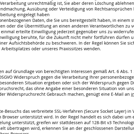
e Verarbeitung unrechtmäßig ist, Sie aber deren Löschung ablehne
ltendmachung, Ausübung oder Verteidigung von Rechtsansprüchen 
beitung eingelegt haben
nbezogenen Daten, die Sie uns bereitgestellt haben, in einem st
en oder die Übermittlung an einen anderen Verantwortlichen zu v
nmal erteilte Einwilligung jederzeit gegenüber uns zu widerrufen.
nwilligung beruhte, für die Zukunft nicht mehr fortführen dürfen 
er Aufsichtsbehörde zu beschweren. In der Regel können Sie sich
r Arbeitsplatzes oder unseres Praxissitzes wenden.
 auf Grundlage von berechtigten Interessen gemäß Art. 6 Abs. 1 S.
 DSGVO Widerspruch gegen die Verarbeitung Ihrer personenbezoge
r besonderen Situation ergeben oder sich der Widerspruch gegen Di
spruchsrecht, das ohne Angabe einer besonderen Situation von uns
oder Widerspruchsrecht Gebrauch machen, genügt eine E-Mail an
i
-Besuchs das verbreitete SSL-Verfahren (Secure Socket Layer) in 
 Browser unterstützt wird. In der Regel handelt es sich dabei um e
elung unterstützt, greifen wir stattdessen auf 128-Bit v3 Technolog
selt übertragen wird, erkennen Sie an der geschlossenen Darstellu
Ihres Browsers.