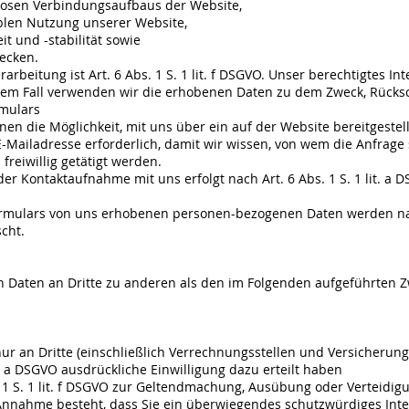
osen Verbindungsaufbaus der Website,
len Nutzung unserer Website,
 und -stabilität sowie
ecken.
rbeitung ist Art. 6 Abs. 1 S. 1 lit. f DSGVO. Unser berechtigtes In
em Fall verwenden wir die erhobenen Daten zu dem Zweck, Rücksch
mulars
Ihnen die Möglichkeit, mit uns über ein auf der Website bereitgest
 E-Mailadresse erforderlich, damit wir wissen, von wem die Anfra
reiwillig getätigt werden.
 Kontaktaufnahme mit uns erfolgt nach Art. 6 Abs. 1 S. 1 lit. a D
formulars von uns erhobenen personen-bezogenen Daten werden na
cht.
n Daten an Dritte zu anderen als den im Folgenden aufgeführten Zw
ur an Dritte (einschließlich Verrechnungsstellen und Versicherung
it. a DSGVO ausdrückliche Einwilligung dazu erteilt haben
1 S. 1 lit. f DSGVO zur Geltendmachung, Ausübung oder Verteidi
 Annahme besteht, dass Sie ein überwiegendes schutzwürdiges Inte