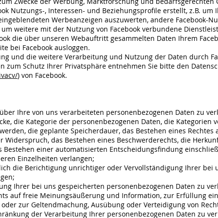
 zum Zwecke der Werbung, Marktforschung und bedarfsgerechten G
k Nutzungs-, Interessen- und Beziehungsprofile erstellt, z.B. um
 eingeblendeten Werbeanzeigen auszuwerten, andere Facebook-Nutz
 um weitere mit der Nutzung von Facebook verbundene Dienstleis
ook die über unseren Webauftritt gesammelten Daten Ihrem Faceb
ite bei Facebook ausloggen.
g und die weitere Verarbeitung und Nutzung der Daten durch Fac
en zum Schutz Ihrer Privatsphäre entnehmen Sie bitte den Datens
ivacv/
) von Facebook.
er Ihre von uns verarbeiteten personenbezogenen Daten zu verl
cke, die Kategorie der personenbezogenen Daten, die Kategorien
werden, die geplante Speicherdauer, das Bestehen eines Rechtes a
 Widerspruch, das Bestehen eines Beschwerderechts, die Herkunft 
Bestehen einer automatisierten Entscheidungsfindung einschließli
eren Einzelheiten verlangen;
 die Berichtigung unrichtiger oder Vervollständigung Ihrer bei 
ngen;
g Ihrer bei uns gespeicherten personenbezogenen Daten zu verla
s auf freie Meinungsäußerung und Information, zur Erfüllung eine
s oder zur Geltendmachung, Ausübung oder Verteidigung von Recht
nkung der Verarbeitung Ihrer personenbezogenen Daten zu verlan