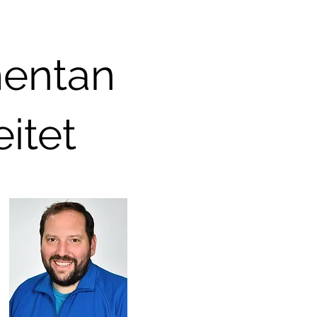
entan
itet